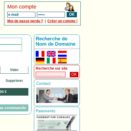
Mon compte
OK
Mot de passe perdu ?
|
Créer un compte !
Recherche de
Nom de Domaine
Recherche sur site
Vider
OK
Supprimer
Contact
00 €
 ma commande
Paiements