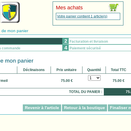
Mes achats
Votre panier contient 1 article(s)
 de mon panier
2
Facturation et livraison
4
ma commande
Paiement sécurisé
e mon panier
Déclinaisons
Prix unitaire
Quantité
Total TTC
rmeil
75.00 €
75.00 €
TOTAL DU PANIER :
75.
Revenir à l'article
Retour à la boutique
Finaliser