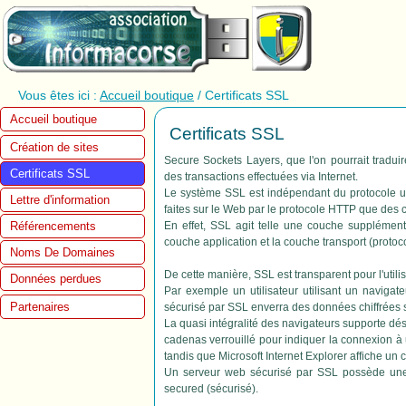
Vous êtes ici :
Accueil boutique
/ Certificats SSL
Accueil boutique
Certificats SSL
Création de sites
Secure Sockets Layers, que l'on pourrait tradui
Certificats SSL
des transactions effectuées via Internet.
Le système SSL est indépendant du protocole util
Lettre d'information
faites sur le Web par le protocole HTTP que des 
En effet, SSL agit telle une couche supplémenta
Référencements
couche application et la couche transport (proto
Noms De Domaines
De cette manière, SSL est transparent pour l'utilisa
Données perdues
Par exemple un utilisateur utilisant un naviga
Partenaires
sécurisé par SSL enverra des données chiffrées 
La quasi intégralité des navigateurs supporte d
cadenas verrouillé pour indiquer la connexion à 
tandis que Microsoft Internet Explorer affiche un
Un serveur web sécurisé par SSL possède u
secured (sécurisé).