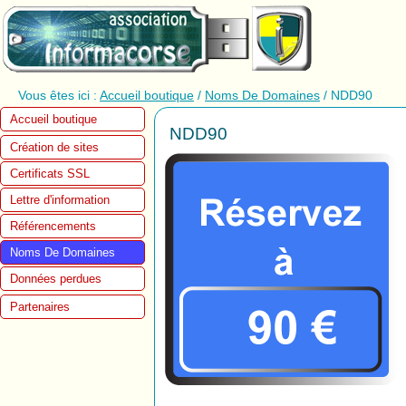
Vous êtes ici :
Accueil boutique
/
Noms De Domaines
/ NDD90
Accueil boutique
NDD90
Création de sites
Certificats SSL
Lettre d'information
Référencements
Noms De Domaines
Données perdues
Partenaires