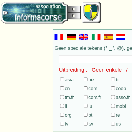
Geen speciale tekens (* _ ', @), ge
Uitbreiding :
Geen enkele
/
asia
biz
br
cn
com
coop
tm.fr
com.fr
asso.fr
li
lu
mobi
org
pt
re
tv
tw
us